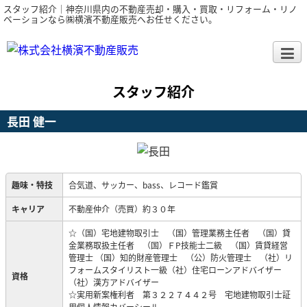
スタッフ紹介｜神奈川県内の不動産売却・購入・買取・リフォーム・リノ
ベーションなら㈱横濱不動産販売へお任せください。
スタッフ紹介
長田 健一
趣味・特技
合気道、サッカー、bass、レコード鑑賞
キャリア
不動産仲介（売買）約３０年
☆（国）宅地建物取引士 （国）管理業務主任者 （国）貸
金業務取扱主任者 （国）ＦP技能士二級 （国）賃貸経営
管理士 （国）知的財産管理士 （公）防火管理士 （社）リ
フォームスタイリスト一級（社）住宅ローンアドバイザー
資格
（社）漢方アドバイザー
☆実用新案権利者 第３２２７４４２号 宅地建物取引士証
用個人情報カバーシール