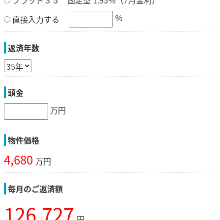
フラット３５ 固定型 1.95％（7月金利）
％
直接入力する
返済年数
頭金
万円
物件価格
4,680
万円
毎月のご返済額
126,727
円