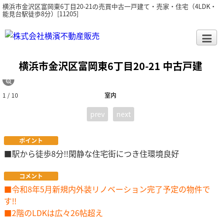
横浜市金沢区富岡東6丁目20-21の売買中古一戸建て・売家・住宅（4LDK・
能見台駅徒歩8分）[11205]
横浜市金沢区富岡東6丁目20-21 中古戸建
1 / 10
室内
prev
next
ポイント
■駅から徒歩8分‼閑静な住宅街につき住環境良好
コメント
■令和8年5月新規内外装リノベーション完了予定の物件で
す‼
■2階のLDKは広々26帖超え