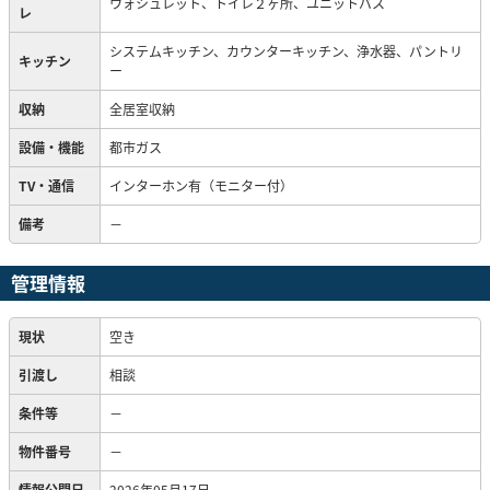
ウォシュレット、トイレ２ヶ所、ユニットバス
レ
システムキッチン、カウンターキッチン、浄水器、パントリ
キッチン
ー
収納
全居室収納
設備・機能
都市ガス
TV・通信
インターホン有（モニター付）
備考
－
管理情報
現状
空き
引渡し
相談
条件等
－
物件番号
－
情報公開日
2026年05月17日