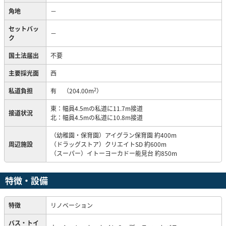
角地
－
セットバッ
－
ク
国土法届出
不要
主要採光面
西
2
私道負担
有
（204.00m
）
東：幅員4.5mの私道に11.7m接道
接道状況
北：幅員4.5mの私道に10.8m接道
（幼稚園・保育園）アイグラン保育園 約400m
周辺施設
（ドラッグストア）クリエイトSD 約600m
（スーパー）イトーヨーカドー能見台 約850m
特徴・設備
特徴
リノベーション
バス・トイ