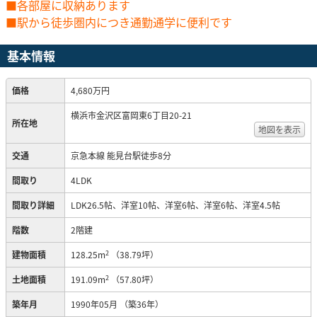
■各部屋に収納あります
■駅から徒歩圏内につき通勤通学に便利です
基本情報
価格
4,680万円
横浜市金沢区富岡東6丁目20-21
所在地
地図を表示
交通
京急本線 能見台駅徒歩8分
間取り
4LDK
間取り詳細
LDK26.5帖、洋室10帖、洋室6帖、洋室6帖、洋室4.5帖
階数
2階建
2
建物面積
128.25m
（38.79坪）
2
土地面積
191.09m
（57.80坪）
築年月
1990年05月
（築36年）