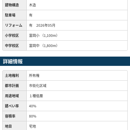
建物構造
木造
駐車場
有
リフォーム
有
2026年05月
小学校区
富岡小
（1,100m）
中学校区
富岡中
（1,800m）
詳細情報
土地権利
所有権
都市計画
市街化区域
用途地域
１種低層
建ぺい率
40%
容積率
80%
地目
宅地