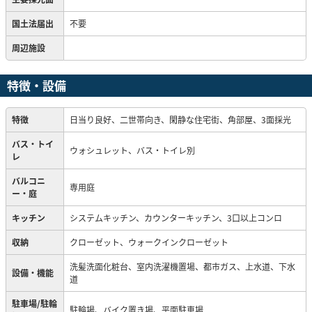
国土法届出
不要
周辺施設
特徴・設備
特徴
日当り良好、二世帯向き、閑静な住宅街、角部屋、3面採光
バス・トイ
ウォシュレット、バス・トイレ別
レ
バルコニ
専用庭
ー・庭
キッチン
システムキッチン、カウンターキッチン、3口以上コンロ
収納
クローゼット、ウォークインクローゼット
洗髪洗面化粧台、室内洗濯機置場、都市ガス、上水道、下水
設備・機能
道
駐車場/駐輪
駐輪場、バイク置き場、平面駐車場