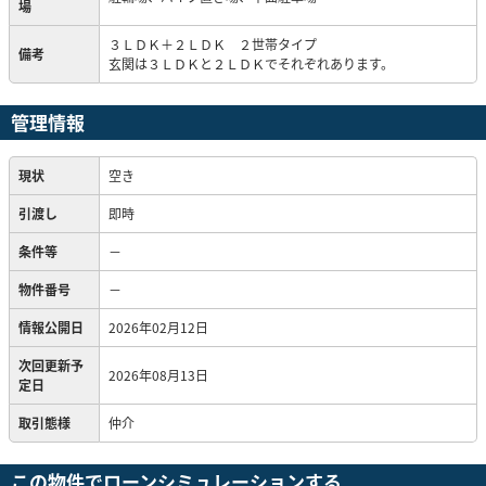
場
３ＬＤＫ＋２ＬＤＫ ２世帯タイプ
備考
玄関は３ＬＤＫと２ＬＤＫでそれぞれあります。
管理情報
現状
空き
引渡し
即時
条件等
－
物件番号
－
情報公開日
2026年02月12日
次回更新予
2026年08月13日
定日
取引態様
仲介
この物件でローンシミュレーションする