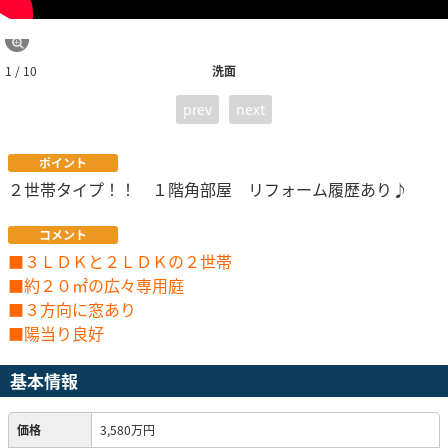
1 / 10
洗面
prev
next
ポイント
２世帯タイプ！！ １階角部屋 リフォーム履歴あり♪
コメント
■３ＬＤＫと２ＬＤＫの２世帯
■約２０㎡の広々専用庭
■３方向に窓あり
■陽当り良好
基本情報
価格
3,580万円