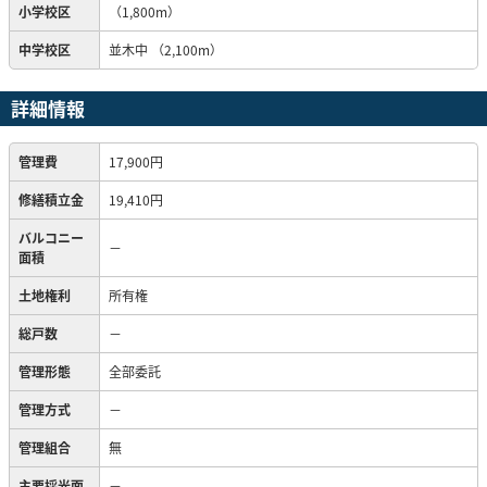
小学校区
（1,800m）
中学校区
並木中
（2,100m）
詳細情報
管理費
17,900円
修繕積立金
19,410円
バルコニー
－
面積
土地権利
所有権
総戸数
－
管理形態
全部委託
管理方式
－
管理組合
無
主要採光面
－