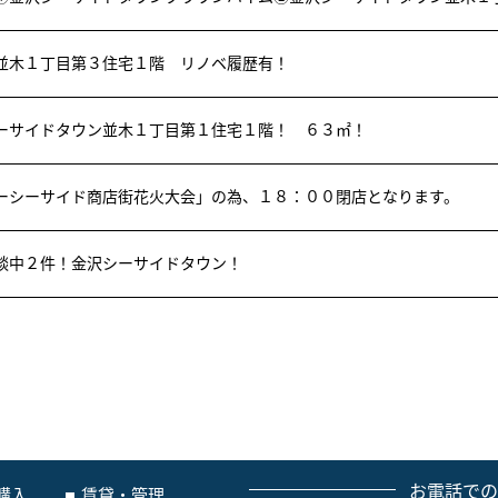
並木１丁目第３住宅１階 リノベ履歴有！
ーサイドタウン並木１丁目第１住宅１階！ ６３㎡！
ーシーサイド商店街花火大会」の為、１８：００閉店となります。
談中２件！金沢シーサイドタウン！
お電話で
購入
賃貸・管理