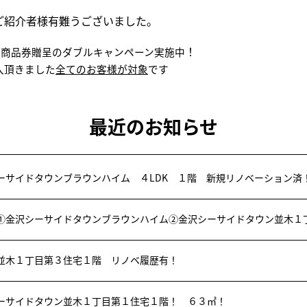
者様有難うございました。
！
分商品券贈呈のダブルキャンペーン
実施中
入頂きました
全てのお客様が対象
です
最近のお知らせ
ーサイドタウンブラウンハイム ４LDK １階 新規リノベーション済
①金沢シーサイドタウンブラウンハイム②金沢シーサイドタウン並木１
並木１丁目第３住宅１階 リノベ履歴有！
ーサイドタウン並木１丁目第１住宅１階！ ６３㎡！