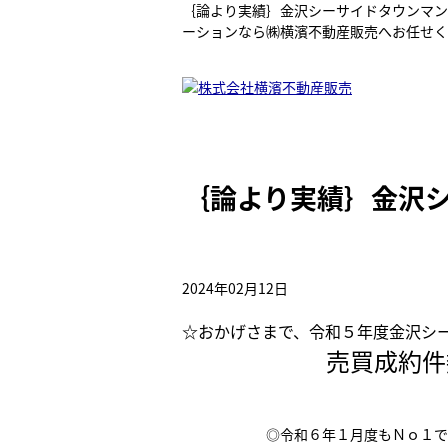
｛論より実績｝金沢シーサイドタウンマン
ーションなら㈱横濱不動産販売へお任せく
｛論より実績｝金沢シ
2024年02月12日
☆おかげさまで、令和５年度金沢シ
売買成約件数
◎令和６年１月度もＮｏ１で