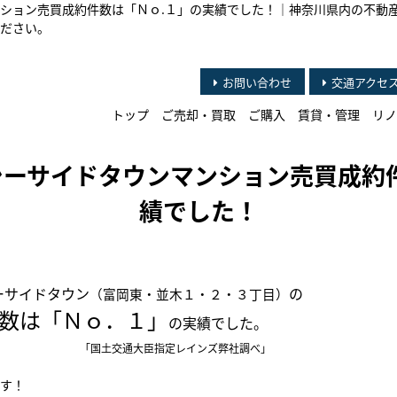
ション売買成約件数は「Ｎｏ.１」の実績でした！｜神奈川県内の不動
ださい。
お問い合わせ
交通アクセ
トップ
ご売却・買取
ご購入
賃貸・管理
リノ
ーサイドタウンマンション売買成約
績でした！
ーサイドタウン
の
（富岡東・並木１・２・３丁目）
は「Ｎｏ．１」
の実績でした。
「国土交通大臣指定レインズ弊社調べ」
す！