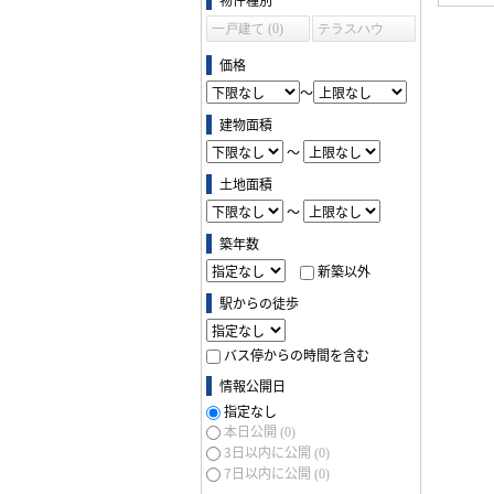
一戸建て (0)
テラスハウ
ス (0)
価格
～
建物面積
～
土地面積
～
築年数
新築以外
駅からの徒歩
バス停からの時間を含む
情報公開日
指定なし
本日公開
(0)
3日以内に公開
(0)
7日以内に公開
(0)