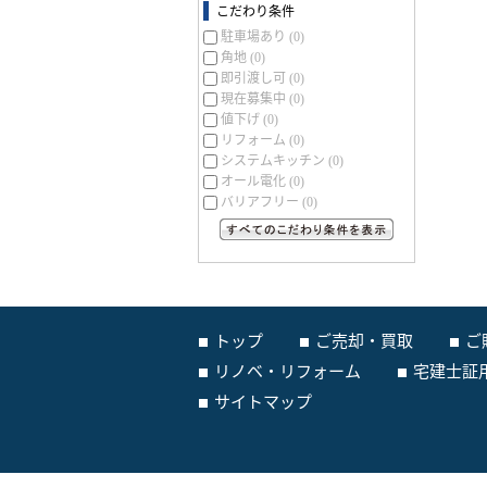
こだわり条件
駐車場あり
(0)
角地
(0)
即引渡し可
(0)
現在募集中
(0)
値下げ
(0)
リフォーム
(0)
システムキッチン
(0)
オール電化
(0)
バリアフリー
(0)
すべてのこだわり条件を見る
トップ
ご売却・買取
ご
リノベ・リフォーム
宅建士証
サイトマップ