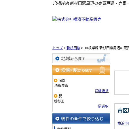
JR根岸線 新杉田駅周辺の売買戸建・売
トップ
>
新杉田駅
>
JR根岸線 新杉田駅周辺の売
地域から探す
沿線・駅から探す
沿線
JR根岸線
沿線選択
駅
新杉田
駅選択
市区
横浜市
物件の条件で絞り込む
物件種別