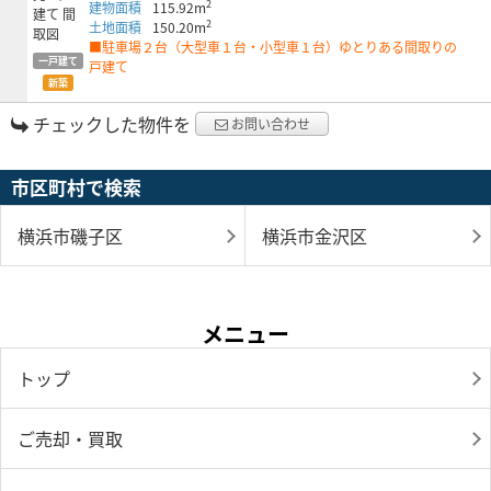
2
建物面積
115.92m
2
土地面積
150.20m
■駐車場２台（大型車１台・小型車１台）ゆとりある間取りの
一戸建て
戸建て
新築
チェックした物件を
お問い合わせ
市区町村で検索
横浜市磯子区
横浜市金沢区
メニュー
トップ
ご売却・買取