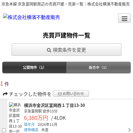
京急本線 京急富岡駅周辺の売買戸建・売家一覧｜株式会社横濱不動産販売
売買戸建物件一覧
検索条件を変更
公開物件（1）
販売中（1）
1
件
チェックした物件を
お問い合わせ
横浜市金沢区富岡西１丁目13-30
京急富岡駅
徒歩15分
6,380万円
/ 4LDK
築年月
2026年11月
建物構造
木造