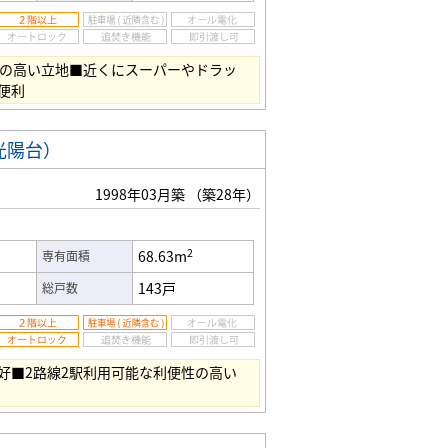
性の高い立地■近くにスーパーやドラッ
便利
光陽台）
1998年03月築
（築28年）
2
68.63m
専有面積
143戸
総戸数
好■2路線2駅利用可能な利便性の高い