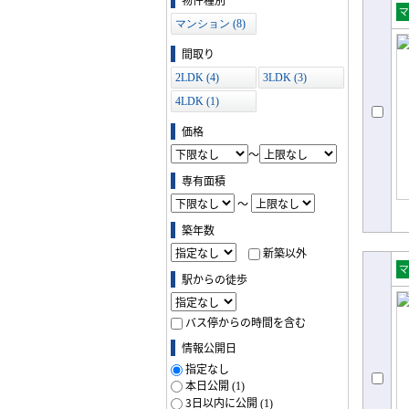
マンション (8)
売
ョ
間取り
2LDK (4)
3LDK (3)
4LDK (1)
価格
～
専有面積
～
築年数
新築以外
駅からの徒歩
売
ョ
バス停からの時間を含む
情報公開日
指定なし
本日公開
(1)
3日以内に公開
(1)