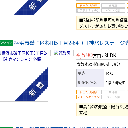
■2路線2駅利用可の利便
グストアがありお買い物に
横浜市磯子区杉田5丁目2-64（日神パレステージ
マンシ
4,590
3LDK
ン
万円
/
京急本線 杉田駅
徒歩8分
ＲＣ
構造
4階
/
9階建
所在階/階数
■高台の為眺望・陽当り良
立地