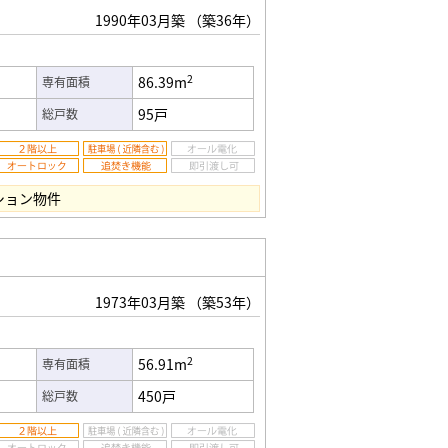
1990年03月築
（築36年）
2
86.39m
専有面積
95戸
総戸数
ション物件
）
1973年03月築
（築53年）
2
56.91m
専有面積
450戸
総戸数