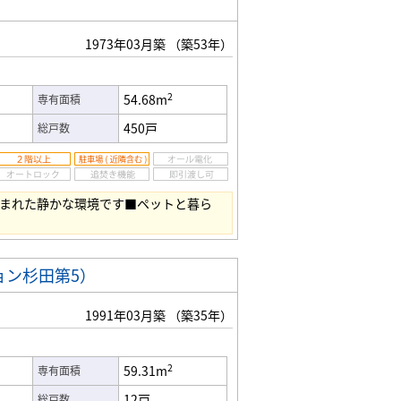
）
1973年03月築
（築53年）
2
54.68m
専有面積
450戸
総戸数
囲まれた静かな環境です■ペットと暮ら
ョン杉田第5）
1991年03月築
（築35年）
2
59.31m
専有面積
12戸
総戸数