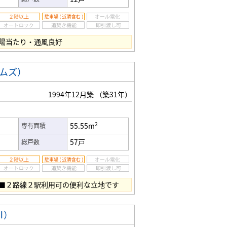
陽当たり・通風良好
ームズ）
1994年12月築
（築31年）
2
55.55m
専有面積
57戸
総戸数
■２路線２駅利用可の便利な立地です
Ⅲ）