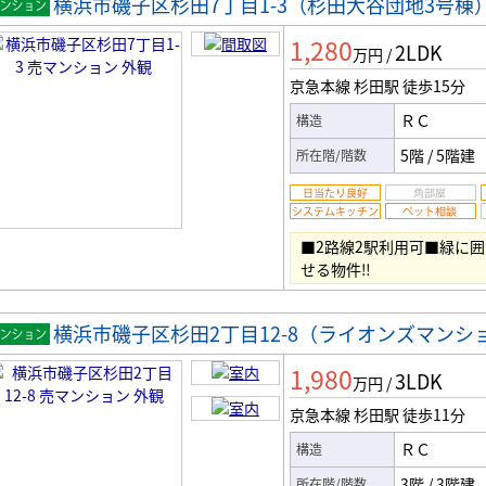
横浜市磯子区杉田7丁目1-3（杉田大谷団地3号棟
マンシ
1,280
2LDK
ン
万円
/
京急本線 杉田駅
徒歩15分
ＲＣ
構造
5階
/
5階建
所在階/階数
■2路線2駅利用可■緑に
せる物件‼
横浜市磯子区杉田2丁目12-8（ライオンズマンシ
マンシ
1,980
3LDK
ン
万円
/
京急本線 杉田駅
徒歩11分
ＲＣ
構造
3階
/
3階建
所在階/階数