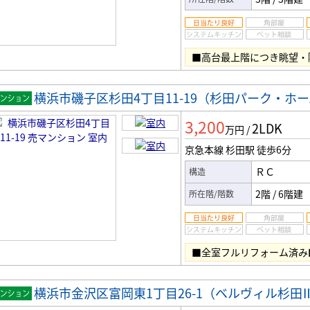
■高台最上階につき眺望・
横浜市磯子区杉田4丁目11-19（杉田パーク・ホ
マンシ
3,200
2LDK
ン
万円
/
京急本線 杉田駅
徒歩6分
ＲＣ
構造
2階
/
6階建
所在階/階数
■全室フルリフォーム済み
横浜市金沢区富岡東1丁目26-1（ベルヴィル杉田
マンシ