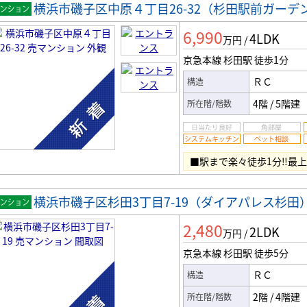
横浜市磯子区中原４丁目26-32（杉田駅前ガーデ
マンシ
6,990
4LDK
ン
万円
/
京急本線 杉田駅
徒歩1分
ＲＣ
構造
4階
/
5階建
所在階/階数
■駅まで楽々徒歩1分‼最
横浜市磯子区杉田3丁目7-19（ダイアパレス杉田
マンシ
2,480
2LDK
ン
万円
/
京急本線 杉田駅
徒歩5分
ＲＣ
構造
2階
/
4階建
所在階/階数