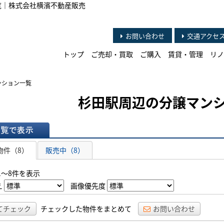
覧｜株式会社横濱不動産販売
お問い合わせ
交通アクセ
トップ
ご売却・買取
ご購入
賃貸・管理
リノ
ンション一覧
杉田駅周辺の分譲マン
表示
物件（8）
販売中（8）
1～8件を表示
え
画像優先度
てチェック
チェックした物件をまとめて
お問い合わせ