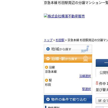
京急本線 杉田駅周辺の分譲マンション一
トップ
>
杉田駅
>
京急本線 杉田駅周辺の分譲マ
地域から探す
沿線・駅から探す
沿線
一覧で
京急本線
公開
沿線選択
駅
8
件中 
杉田
駅選択
並び替
全
物件の条件で絞り込む
物件種別