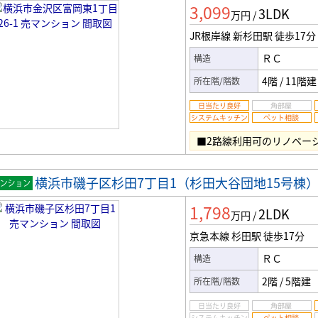
3,099
3LDK
ン
万円
/
JR根岸線 新杉田駅
徒歩17分
ＲＣ
構造
4階
/
11階建
所在階/階数
■2路線利用可のリノベー
横浜市磯子区杉田7丁目1（杉田大谷団地15号棟
マンシ
1,798
2LDK
ン
万円
/
京急本線 杉田駅
徒歩17分
ＲＣ
構造
2階
/
5階建
所在階/階数