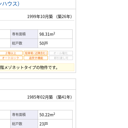
ンハウス）
1999年10月築
（築26年）
2
98.31m
専有面積
50戸
総戸数
上階メゾネットタイプの物件です。
）
1985年02月築
（築41年）
2
50.22m
専有面積
23戸
総戸数