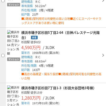
建物構造
ＲＣ
マンション
2
専有面積
50.22m
所在階/階数
2階
/
4階建
総戸数
23戸
■2路線2駅利用可の利便性の高い立地■近くにスーパーやドラ
ッグストアがありお買い物に便利
横浜市磯子区杉田5丁目2-64（日神パレステージ光陽
台）
新着
杉田駅
徒歩8分
4,590万円
/ 3LDK
築年月
1998年03月
(築28年)
建物構造
ＲＣ
マンション
2
専有面積
68.63m
所在階/階数
4階
/
9階建
総戸数
143戸
■高台の為眺望・陽当り良好■2路線2駅利用可能な利便性の高
い立地
横浜市磯子区杉田7丁目1-3（杉田大谷団地3号棟）
杉田駅
徒歩15分
1,280万円
/ 2LDK
築年月
1973年03月
(築53年)