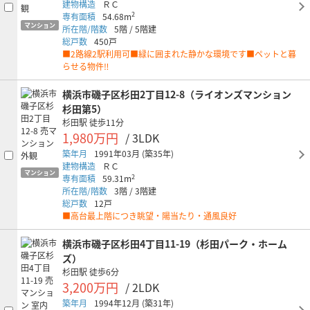
建物構造
ＲＣ
2
専有面積
54.68m
マンション
所在階/階数
5階
/
5階建
総戸数
450戸
■2路線2駅利用可■緑に囲まれた静かな環境です■ペットと暮
らせる物件‼
横浜市磯子区杉田2丁目12-8（ライオンズマンション
杉田第5）
杉田駅
徒歩11分
1,980万円
/ 3LDK
築年月
1991年03月
(築35年)
建物構造
ＲＣ
マンション
2
専有面積
59.31m
所在階/階数
3階
/
3階建
総戸数
12戸
■高台最上階につき眺望・陽当たり・通風良好
横浜市磯子区杉田4丁目11-19（杉田パーク・ホーム
ズ）
杉田駅
徒歩6分
3,200万円
/ 2LDK
築年月
1994年12月
(築31年)