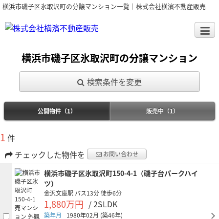
横浜市磯子区氷取沢町の分譲マンション一覧｜株式会社横濱不動産販売
横浜市磯子区氷取沢町の分譲マンション
検索条件を変更
公開物件（1）
販売中（1）
1
件
チェックした物件を
お問い合わせ
横浜市磯子区氷取沢町150-4-1（磯子台パークハイ
ツ）
金沢文庫駅
バス13分
徒歩6分
1,880万円
/ 2SLDK
築年月
1980年02月
(築46年)