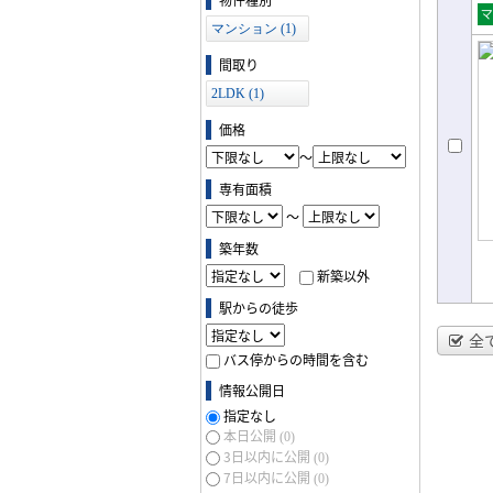
マンション (1)
売
ョ
間取り
2LDK (1)
価格
～
専有面積
～
築年数
新築以外
駅からの徒歩
全
バス停からの時間を含む
情報公開日
指定なし
本日公開
(0)
3日以内に公開
(0)
7日以内に公開
(0)