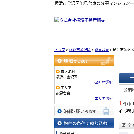
横浜市金沢区能見台東の分譲マンション一
トップ
>
横浜市金沢区
>
能見台東
>
横浜市金沢
地域から探す
市区町村
横浜市金沢区
市区町村選択
一覧で
エリア
公開
能見台東
エリア選択
1
件中 
並び替
沿線・駅から探す
全
物件の条件で絞り込む
物件種別