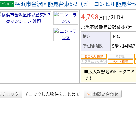
横浜市金沢区能見台東5-2（ビーコンヒル能見台
マンシ
4,798
2LDK
ン
万円
/
京急本線 能見台駅
徒歩7分
ＲＣ
構造
5階
/
14階建
所在階/階数
■広大な敷地のビッグコミ
です
てチェック
チェックした物件をまとめて
お問い合わせ