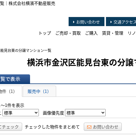
覧｜株式会社横濱不動産販売
お問い合わせ
交通アクセ
トップ
ご売却・買取
ご購入
賃貸・管理
リノ
区能見台東の分譲マンション一覧
横浜市金沢区能見台東の分譲
表示
物件（1）
販売中（1）
1～1件を表示
え
画像優先度
てチェック
チェックした物件をまとめて
お問い合わせ