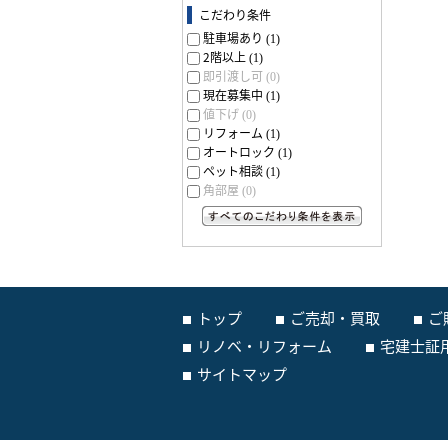
こだわり条件
駐車場あり
(1)
2階以上
(1)
即引渡し可
(0)
現在募集中
(1)
値下げ
(0)
リフォーム
(1)
オートロック
(1)
ペット相談
(1)
角部屋
(0)
すべてのこだわり条件を見る
トップ
ご売却・買取
ご
リノベ・リフォーム
宅建士証
サイトマップ