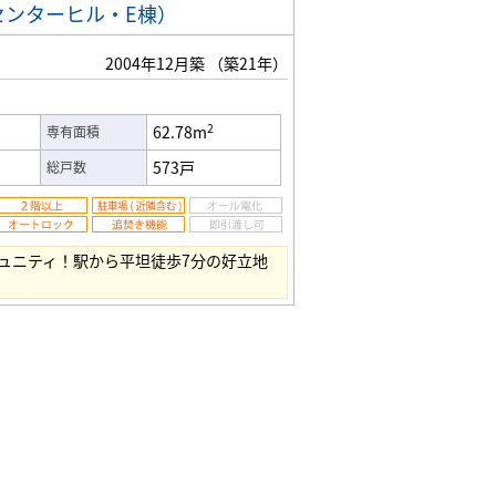
センターヒル・E棟）
2004年12月築
（築21年）
2
62.78m
専有面積
573戸
総戸数
ュニティ！駅から平坦徒歩7分の好立地