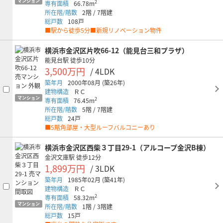
マンション
2
専有面積
66.78m
所在階/階数
2階
/
7階建
総戸数
108戸
■駅から徒歩5分■新規リノベーション物件
横浜市金沢区片吹66-12（能見台三和プラザ）
能見台駅
徒歩10分
3,500万円
/ 4LDK
築年月
2000年08月
(築26年)
建物構造
ＲＣ
マンション
2
専有面積
76.45m
所在階/階数
5階
/
7階建
総戸数
24戸
■5階角部屋・大型ルーフバルコニーあり
横浜市金沢区西柴３丁目29-1（アルコープ金沢B棟）
金沢文庫駅
徒歩12分
1,899万円
/ 3LDK
築年月
1985年02月
(築41年)
建物構造
ＲＣ
2
専有面積
58.32m
マンション
所在階/階数
1階
/
3階建
総戸数
15戸