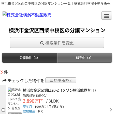
横浜市金沢区西柴中校区の分譲マンション一覧｜株式会社横濱不動産販売
横浜市金沢区西柴中校区の分譲マンション
検索条件を変更
公開物件（3）
販売中（3）
3
件
チェックした物件を
お問い合わせ
横浜市金沢区堀口20-2（メゾン横浜能見台Ⅱ）
能見台駅
徒歩5分
3,890万円
/ 3LDK
築年月
1995年02月
(築31年)
建物構造
ＲＣ