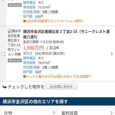
建物構造
ＲＣ
マンション
2
専有面積
73.57m
所在階/階数
3階
/
5階建
総戸数
166戸
■2026年5月新規フルリノベーション物件‼
横浜市金沢区東朝比奈２丁目2-15（サニークレスト湘
南八景5）
金沢八景駅
バス15分
徒歩4分
1,880万円
/ 3LDK
築年月
1991年05月
(築35年)
建物構造
ＲＣ
マンション
2
専有面積
78.67m
所在階/階数
2階
/
5階建
総戸数
38戸
■ペットと暮らせる78㎡超えのゆとりある間取り
チェックした物件を
お問い合わせ
横浜市金沢区の他のエリアを探す
片吹
釜利谷南