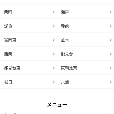
柴町
瀬戸
泥亀
寺前
富岡東
並木
西柴
能見台
能見台東
東朝比奈
堀口
六浦
メニュー