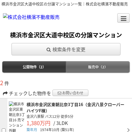
横浜市金沢区大道中校区の分譲マンション一覧｜株式会社横濱不動産販売
横浜市金沢区大道中校区の分譲マンション
検索条件を変更
公開物件（2）
販売中（2）
2
件
チェックした物件を
お問い合わせ
横浜市金沢区東朝比奈3丁目16（金沢八景クローバー
ハイツF棟）
金沢八景駅
バス12分
徒歩5分
1,380万円
/ 3LDK
築年月
1974年10月
(築51年)