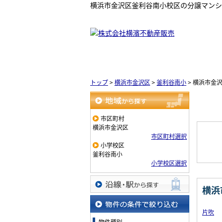
横浜市金沢区釜利谷南小校区の分譲マンシ
トップ
>
横浜市金沢区
>
釜利谷南小
>
横浜市金
地域から探す
市区町村
横浜市金沢区
市区町村選択
小学校区
釜利谷南小
小学校区選択
横浜
沿線・駅から探す
片吹
物件の条件で絞り込む
物件種別