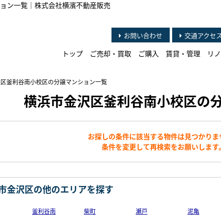
ョン一覧｜株式会社横濱不動産販売
お問い合わせ
交通アクセ
トップ
ご売却・買取
ご購入
賃貸・管理
リノ
沢区釜利谷南小校区の分譲マンション一覧
横浜市金沢区釜利谷南小校区の
お探しの条件に該当する物件は見つかりま
条件を変更して再検索をお願いします
市金沢区の他のエリアを探す
釜利谷南
柴町
瀬戸
泥亀