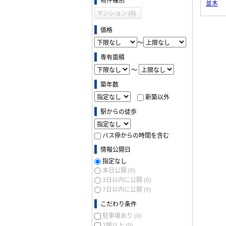
並木
マンション (0)
価格
～
専有面積
～
築年数
新築以外
駅からの徒歩
バス停からの時間を含む
情報公開日
指定なし
本日公開
(0)
3日以内に公開
(0)
7日以内に公開
(0)
こだわり条件
駐車場あり
(0)
2階以上
(0)