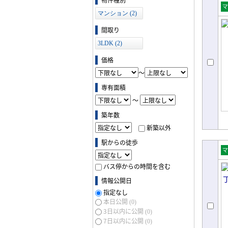
マンション (2)
売
ョ
間取り
3LDK (2)
価格
～
専有面積
～
築年数
新築以外
駅からの徒歩
売
バス停からの時間を含む
ョ
情報公開日
指定なし
本日公開
(0)
3日以内に公開
(0)
7日以内に公開
(0)