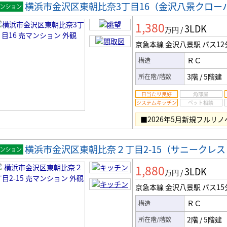
横浜市金沢区東朝比奈3丁目16（金沢八景クロー
マンシ
1,380
3LDK
ン
万円
/
京急本線 金沢八景駅
バス12
ＲＣ
構造
3階
/
5階建
所在階/階数
■2026年5月新規フルリ
横浜市金沢区東朝比奈２丁目2-15（サニークレス
マンシ
1,880
3LDK
ン
万円
/
京急本線 金沢八景駅
バス15
ＲＣ
構造
2階
/
5階建
所在階/階数