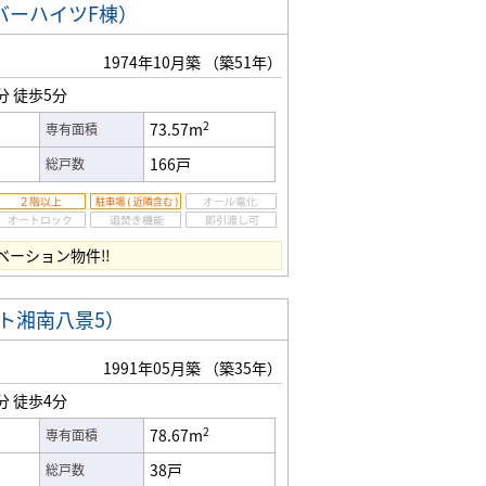
バーハイツF棟）
1974年10月築
（築51年）
分
徒歩5分
2
73.57m
専有面積
166戸
総戸数
ノベーション物件‼
ト湘南八景5）
1991年05月築
（築35年）
分
徒歩4分
2
78.67m
専有面積
38戸
総戸数