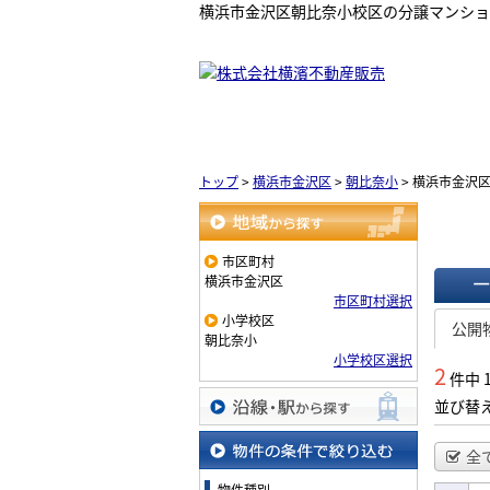
横浜市金沢区朝比奈小校区の分譲マンショ
トップ
>
横浜市金沢区
>
朝比奈小
>
横浜市金沢
地域から探す
市区町村
横浜市金沢区
市区町村選択
一覧で
小学校区
公開
朝比奈小
小学校区選択
2
件中 
並び替
沿線・駅から探す
全
物件の条件で絞り込む
物件種別