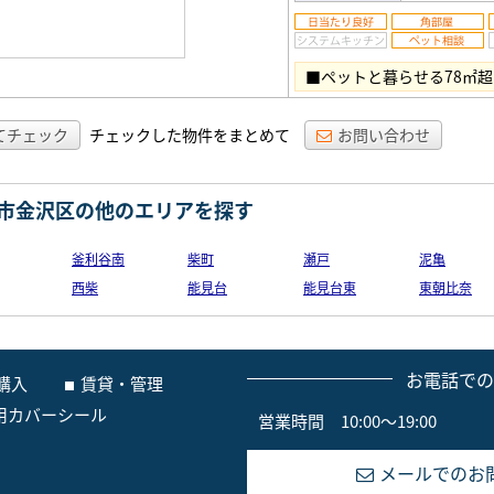
■ペットと暮らせる78㎡
てチェック
チェックした物件をまとめて
お問い合わせ
市金沢区の他のエリアを探す
釜利谷南
柴町
瀬戸
泥亀
西柴
能見台
能見台東
東朝比奈
お電話で
購入
賃貸・管理
用カバーシール
営業時間 10:00～19:00
メールでのお