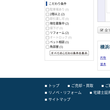
こだわり条件
駐車場あり
(0)
2階以上
(2)
即引渡し可
(0)
現在募集中
(2)
値下げ
(0)
全
リフォーム
(2)
オートロック
(0)
ペット相談
(1)
横浜
角部屋
(1)
すべてのこだわり条件を見る
片吹
並木
トップ
ご売却・買取
ご
リノベ・リフォーム
宅建士証
サイトマップ